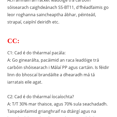
sóisearach caighdeánach SS-BT11, d'fhéadfaimis go
leor roghanna saincheaptha ábhar, péinteáil,
strapaí, caipíní deiridh etc.
CC:
C1: Cad é do théarmaí pacála:
A: Go ginearálta, pacáimid an raca leadóige trá
carbóin shóisearach i Málaí PP agus cartáin. Is féidir
linn do bhoscaí brandáilte a dhearadh má tá
iarratais eile agat.
C2: Cad é do théarmaí íocaíochta?
A: T/T 30% mar thaisce, agus 70% sula seachadadh.
Taispeánfaimid grianghraif na dtáirgí agus na