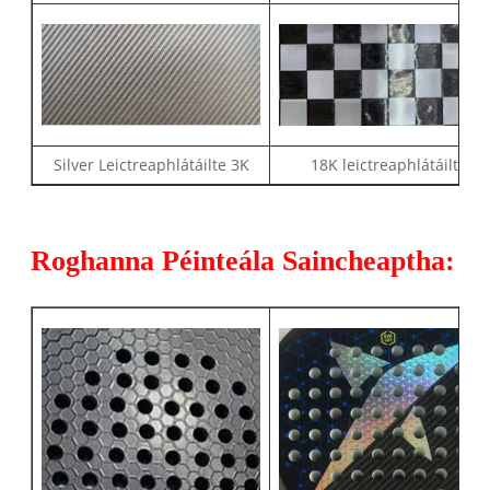
Silver Leictreaphlátáilte 3K
18K leictreaphlátáilte
Roghanna Péinteála Saincheaptha: