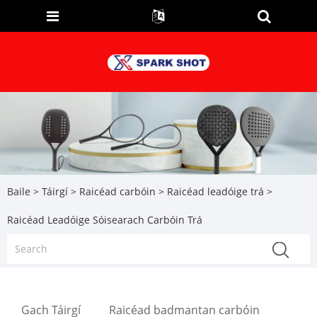
Baile
>
Táirgí
>
Raicéad carbóin
>
Raicéad leadóige trá
>
Raicéad Leadóige Sóisearach Carbóin Trá
Gach Táirgí
Raicéad badmantan carbóin