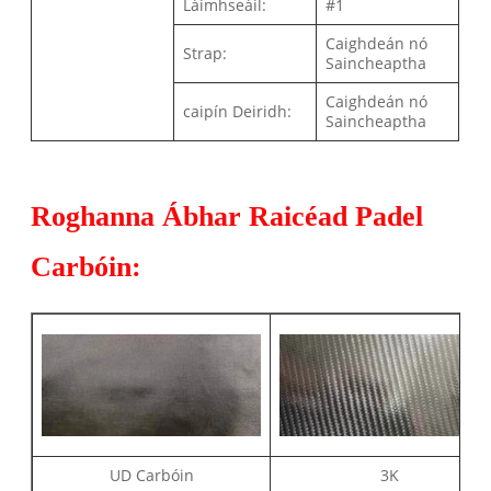
Láimhseáil:
#1
Caighdeán nó
Strap:
Saincheaptha
Caighdeán nó
caipín Deiridh:
Saincheaptha
Roghanna Ábhar Raicéad Padel
Carbóin:
UD Carbóin
3K