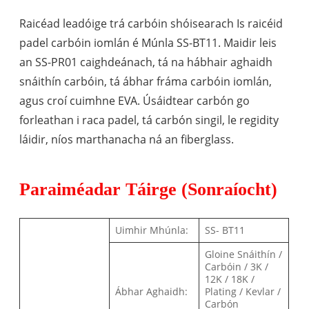
Raicéad leadóige trá carbóin shóisearach Is raicéid
padel carbóin iomlán é Múnla SS-BT11. Maidir leis
an SS-PR01 caighdeánach, tá na hábhair aghaidh
snáithín carbóin, tá ábhar fráma carbóin iomlán,
agus croí cuimhne EVA. Úsáidtear carbón go
forleathan i raca padel, tá carbón singil, le regidity
láidir, níos marthanacha ná an fiberglass.
Paraiméadar Táirge (Sonraíocht)
Uimhir Mhúnla:
SS- BT11
Gloine Snáithín /
Carbóin / 3K /
12K / 18K /
Ábhar Aghaidh:
Plating / Kevlar /
Carbón