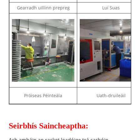
Gearradh uillinn prepreg
Luí Suas
Próiseas Péinteála
Uath-druileáil
Seirbhís Saincheaptha:
Ach amháin an racket leadóige trá carbóin