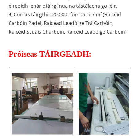
éireoidh lenár dtáirgí nua na tástálacha go léir.
4, Cumas táirgthe: 20,000 ríomhaire / mí (Raicéid
Carbóin Padel, Raicéad Leadóige Trá Carbóin,
Raicéid Scuais Charbóin, Raicéid Leadóige Carbóin)
Próiseas TÁIRGEADH: