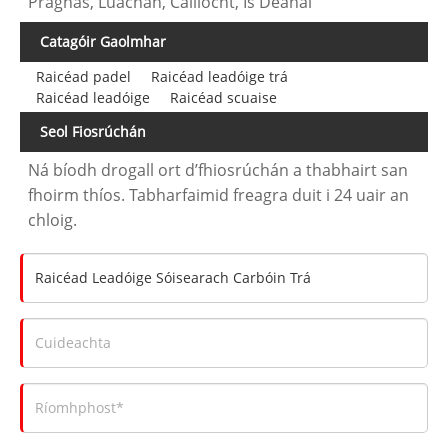
Praghas, Luachan, Cáilíocht, Is Déanaí
Catagóir Gaolmhar
Raicéad padel
Raicéad leadóige trá
Raicéad leadóige
Raicéad scuaise
Seol Fiosrúchán
Ná bíodh drogall ort d’fhiosrúchán a thabhairt san
fhoirm thíos. Tabharfaimid freagra duit i 24 uair an
chloig.