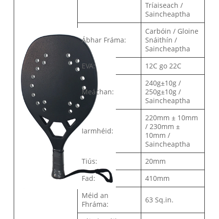
Tríaiseach /
Saincheaptha
Carbóin / Gloine
Ábhar Fráma:
Snáithín /
Saincheaptha
EVA:
12C go 22C
240g±10g /
Meáchan:
250g±10g /
Saincheaptha
220mm ± 10mm
/ 230mm ±
Iarmhéid:
10mm /
Saincheaptha
Tiús:
20mm
Fad:
410mm
Méid an
63 Sq.in.
Fhráma: