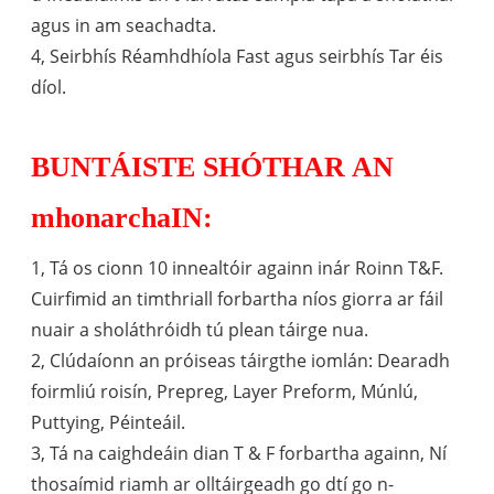
agus in am seachadta.
4, Seirbhís Réamhdhíola Fast agus seirbhís Tar éis
díol.
BUNTÁISTE SHÓTHAR AN
mhonarchaIN:
1, Tá os cionn 10 innealtóir againn inár Roinn T&F.
Cuirfimid an timthriall forbartha níos giorra ar fáil
nuair a sholáthróidh tú plean táirge nua.
2, Clúdaíonn an próiseas táirgthe iomlán: Dearadh
foirmliú roisín, Prepreg, Layer Preform, Múnlú,
Puttying, Péinteáil.
3, Tá na caighdeáin dian T & F forbartha againn, Ní
thosaímid riamh ar olltáirgeadh go dtí go n-