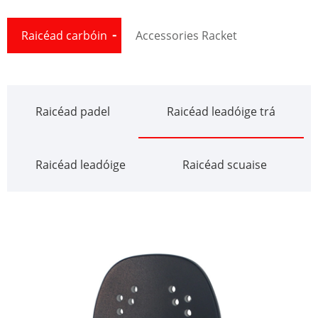
Raicéad carbóin
Accessories Racket
Raicéad padel
Raicéad leadóige trá
Raicéad leadóige
Raicéad scuaise