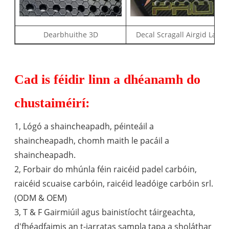
Dearbhuithe 3D
Decal Scragall Airgid Laser
Cad is féidir linn a dhéanamh do
chustaiméirí:
1, Lógó a shaincheapadh, péinteáil a
shaincheapadh, chomh maith le pacáil a
shaincheapadh.
2, Forbair do mhúnla féin raicéid padel carbóin,
raicéid scuaise carbóin, raicéid leadóige carbóin srl.
(ODM & OEM)
3, T & F Gairmiúil agus bainistíocht táirgeachta,
d'fhéadfaimis an t-iarratas sampla tapa a sholáthar