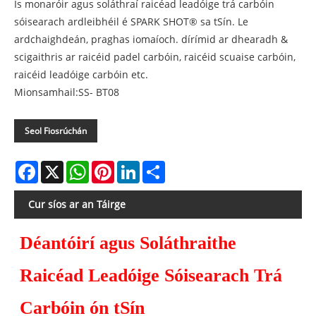
Is monaróir agus soláthraí raicéad leadóige trá carbóin
sóisearach ardleibhéil é SPARK SHOT® sa tSín. Le
ardchaighdeán, praghas iomaíoch. dírímid ar dhearadh &
scigaithris ar raicéid padel carbóin, raicéid scuaise carbóin,
raicéid leadóige carbóin etc.
Mionsamhail:SS- BT08
Seol Fiosrúchán
Facebook
X
WhatsApp
Pinterest
LinkedIn
Share
Cur síos ar an Táirge
Déantóirí agus Soláthraithe
Raicéad Leadóige Sóisearach Trá
Carbóin ón tSín