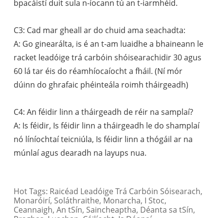
bpacáistí duit sula n-íocann tú an t-iarmhéid.
C3: Cad mar gheall ar do chuid ama seachadta:
A: Go ginearálta, is é an t-am luaidhe a bhaineann le
racket leadóige trá carbóin shóisearach
idir 30 agus
60 lá tar éis do réamhíocaíocht a fháil. (Ní mór
dúinn do ghrafaic phéinteála roimh tháirgeadh)
C4: An féidir linn a tháirgeadh de réir na samplaí?
A: Is féidir, Is féidir linn a tháirgeadh le do shamplaí
nó líníochtaí teicniúla, Is féidir linn a thógáil ar na
múnlaí agus dearadh na layups nua.
Hot Tags: Raicéad Leadóige Trá Carbóin Sóisearach,
Monaróirí, Soláthraithe, Monarcha, I Stoc,
Ceannaigh, An tSín, Saincheaptha, Déanta sa tSín,