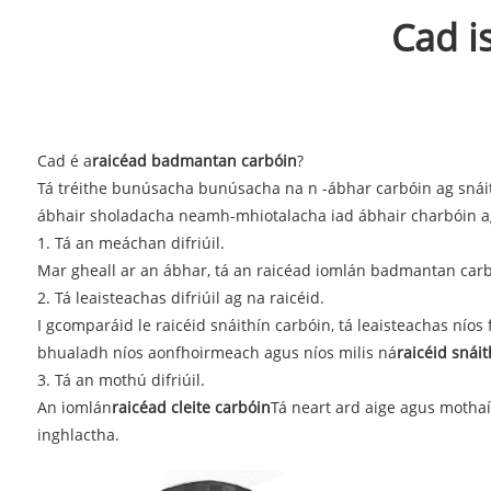
Cad i
Cad é a
raicéad badmantan carbóin
?
Tá tréithe bunúsacha bunúsacha na n -ábhar carbóin ag snáithí
ábhair sholadacha neamh-mhiotalacha iad ábhair charbóin agus
1. Tá an meáchan difriúil.
Mar gheall ar an ábhar, tá an raicéad iomlán badmantan carb
2. Tá leaisteachas difriúil ag na raicéid.
I gcomparáid le raicéid snáithín carbóin, tá leaisteachas nío
bhualadh níos aonfhoirmeach agus níos milis ná
raicéid snái
3. Tá an mothú difriúil.
An iomlán
raicéad cleite carbóin
Tá neart ard aige agus mothaío
inghlactha.