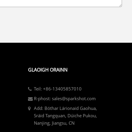
GLAOIGH ORAINN
Teil: +86-13405857010
R-phost: sales@sparkshot.com
Add: Bóthar Lárionaid Gaohua,
Sráid Tangquan, Dúiche Pukou,
Nanjing, Jiangsu, CN