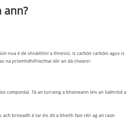
n ann?
in nua é de shnáithíní a threisiú. Is carbón carbóin agus is
as na príomhdhifríochtaí idir an dá cheann:
íos compordaí. Tá an turraing a bhaineann leis an liathróid a
 ach briseadh é tar éis dó a bheith faoi réir ag an raon