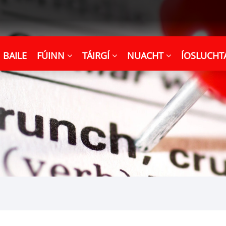
BAILE
FÚINN
TÁIRGÍ
NUACHT
ÍOSLUCHT