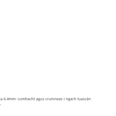
ta 6.4mm: cumhacht agus cruinneas i ngach luascán
?