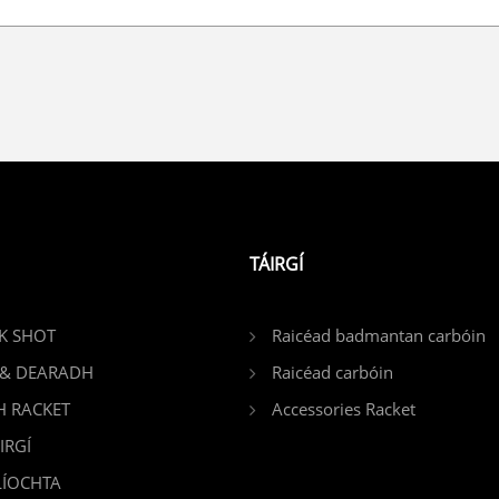
TÁIRGÍ
K SHOT
Raicéad badmantan carbóin
 & DEARADH
Raicéad carbóin
H RACKET
Accessories Racket
IRGÍ
LÍOCHTA