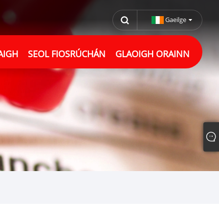
Gaeilge
AIGH
SEOL FIOSRÚCHÁN
GLAOIGH ORAINN