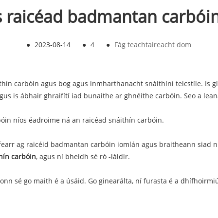
s raicéad badmantan carbói
●
2023-08-14
●
4
●
Fág teachtaireacht dom
n carbóin agus bog agus inmharthanacht snáithíní teicstíle. Is glú
 is ábhair ghraifítí iad bunaithe ar ghnéithe carbóin. Seo a lean
óin níos éadroime ná an raicéad snáithín carbóin.
s fearr ag raicéid badmantan carbóin iomlán agus braitheann siad n
thín carbóin
, agus ní bheidh sé ró -láidir.
nn sé go maith é a úsáid. Go ginearálta, ní furasta é a dhífhoirmiú,