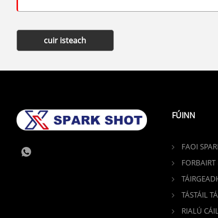
cuir isteach
FÚINN
FAOI SPAR
FORBAIRT
TÁIRGEAD
TÁSTÁIL TÁ
RIALÚ CÁI